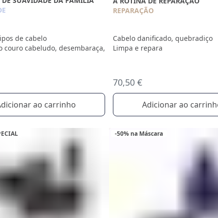
 DE SUAVIDADE DA FAMÍLIA
A ROTINA DE REPARAÇÃO
DE
REPARAÇÃO
tipos de cabelo
Cabelo danificado, quebradiço
 o couro cabeludo, desembaraça,
Limpa e repara
70,50 €
dicionar ao carrinho
Adicionar ao carrin
PECIAL
-50% na Máscara