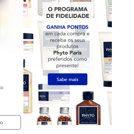
to
ho