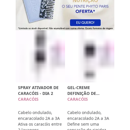
SPRAY ATIVADOR DE
GEL-CREME
CARACÓIS - DIA 2
DEFINIÇÃO DE
CARACÓIS
CARACÓIS - DIA 1
CARACÓIS
Cabelo ondulado,
Cabelo ondulado,
encaracolado 2A a 3A
encaracolado 2A a 3A
Ativa os caracóis entre
Define sem uma
2 lavagens
sensação de rigidez