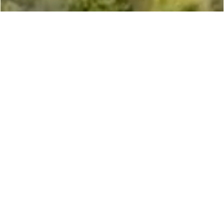
Fórmulas 100% Ativas
Todos os nossos cuidados de cabelo (champôs,
condicionadores, máscaras, cremes, óleos) são 100% ativos. A
água tradicionalmente usada nas fórmulas é substituída por